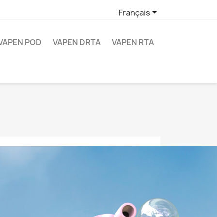

Français
VAPEN POD
VAPEN DRTA
VAPEN RTA